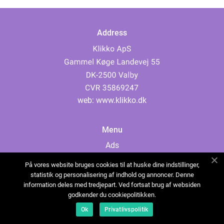
Address
web:
www.klikko.dk
Menu
Ads
About Us
På vores website bruges cookies til at huske dine indstillinger,
Cookies
statistik og personalisering af indhold og annoncer. Denne
information deles med tredjepart. Ved fortsat brug af websiden
Contact
godkender du cookiepolitikken.
Sitemap
Ok
Privatlivspolitik