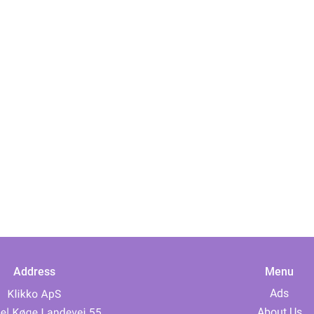
Address
Menu
Ads
About Us