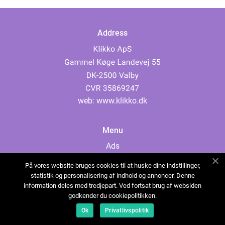
Address
web:
www.klikko.dk
Menu
Ads
About Us
På vores website bruges cookies til at huske dine indstillinger,
Cookies
statistik og personalisering af indhold og annoncer. Denne
information deles med tredjepart. Ved fortsat brug af websiden
Contact
godkender du cookiepolitikken.
Sitemap
Ok
Privatlivspolitik