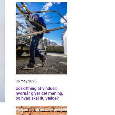
06 may 2026
Udskiftning af vinduer:
hvornår giver det mening,
og hvad skal du vælge?