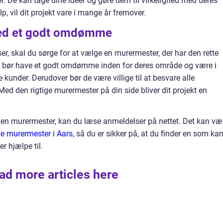
. De kan tage dine idéer og gøre dem til virkelighed med deres
, vil dit projekt vare i mange år fremover.
med et godt omdømme
r, skal du sørge for at vælge en murermester, der har den rette
De bør have et godt omdømme inden for deres område og være i
re kunder. Derudover bør de være villige til at besvare alle
d den rigtige murermester på din side bliver dit projekt en
de en murermester, kan du læse anmeldelser på nettet. Det kan væ
ige murermester i Aars
, så du er sikker på, at du finder en som ka
r hjælpe til.
ad more articles here