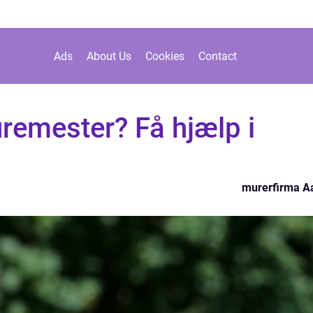
Ads
About Us
Cookies
Contact
remester? Få hjælp i
murerfirma A