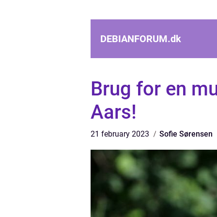
DEBIANFORUM.
dk
Brug for en mu
Aars!
21 february 2023
Sofie Sørensen