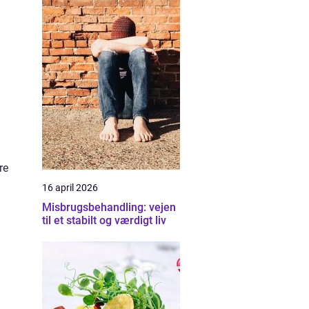
re
n
16 april 2026
Misbrugsbehandling: vejen
til et stabilt og værdigt liv