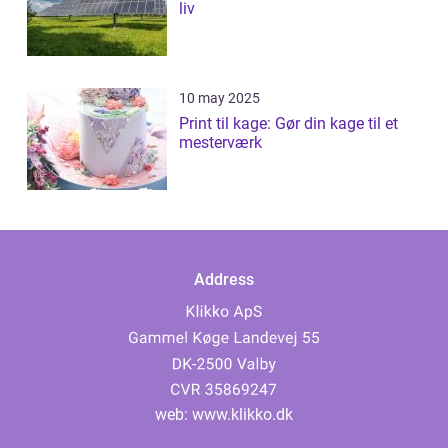
liv
10 may 2025
Print til kage: Gør din kage til et
mesterværk
Address
web:
www.klikko.dk