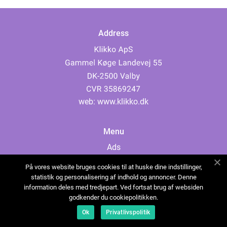
Address
web:
www.klikko.dk
Menu
Ads
About Us
På vores website bruges cookies til at huske dine indstillinger,
Cookies
statistik og personalisering af indhold og annoncer. Denne
information deles med tredjepart. Ved fortsat brug af websiden
Contact
godkender du cookiepolitikken.
Sitemap
Ok
Privatlivspolitik