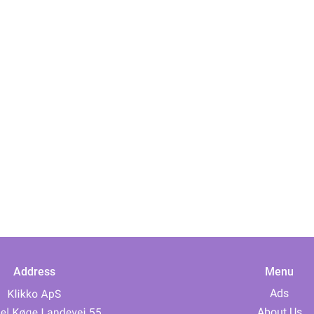
Address
Menu
Ads
About Us