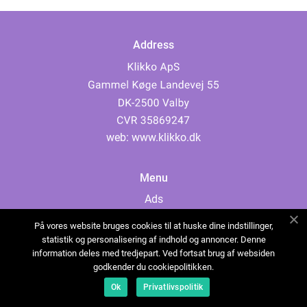
Address
web:
www.klikko.dk
Menu
Ads
About Us
På vores website bruges cookies til at huske dine indstillinger,
Cookies
statistik og personalisering af indhold og annoncer. Denne
information deles med tredjepart. Ved fortsat brug af websiden
Contact
godkender du cookiepolitikken.
Sitemap
Ok
Privatlivspolitik