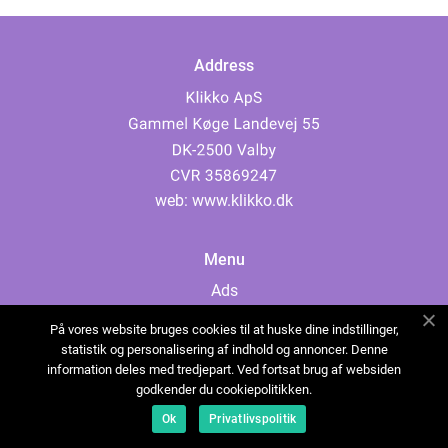
Address
web:
www.klikko.dk
Menu
Ads
About Us
På vores website bruges cookies til at huske dine indstillinger,
Cookies
statistik og personalisering af indhold og annoncer. Denne
information deles med tredjepart. Ved fortsat brug af websiden
Contact
godkender du cookiepolitikken.
Sitemap
Ok
Privatlivspolitik