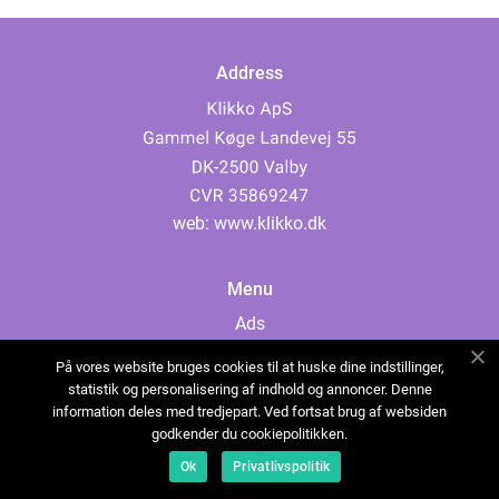
Address
web:
www.klikko.dk
Menu
Ads
About Us
På vores website bruges cookies til at huske dine indstillinger,
Cookies
statistik og personalisering af indhold og annoncer. Denne
information deles med tredjepart. Ved fortsat brug af websiden
Contact
godkender du cookiepolitikken.
Sitemap
Ok
Privatlivspolitik