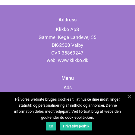
Address
web:
www.klikko.dk
Menu
Ads
About Us
På vores website bruges cookies til at huske dine indstillinger,
Cookies
statistik og personalisering af indhold og annoncer. Denne
information deles med tredjepart. Ved fortsat brug af websiden
Contact
godkender du cookiepolitikken.
Sitemap
Ok
Privatlivspolitik