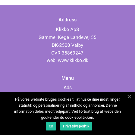
Address
web:
www.klikko.dk
Menu
Ads
About Us
På vores website bruges cookies til at huske dine indstillinger,
Cookies
statistik og personalisering af indhold og annoncer. Denne
information deles med tredjepart. Ved fortsat brug af websiden
Contact
godkender du cookiepolitikken.
Sitemap
Ok
Privatlivspolitik