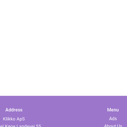
Address
Menu
Ads
About Us