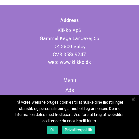
Address
web:
www.klikko.dk
Menu
Ads
About Us
På vores website bruges cookies til at huske dine indstillinger,
Cookies
statistik og personalisering af indhold og annoncer. Denne
information deles med tredjepart. Ved fortsat brug af websiden
Contact
godkender du cookiepolitikken.
Sitemap
Ok
Privatlivspolitik