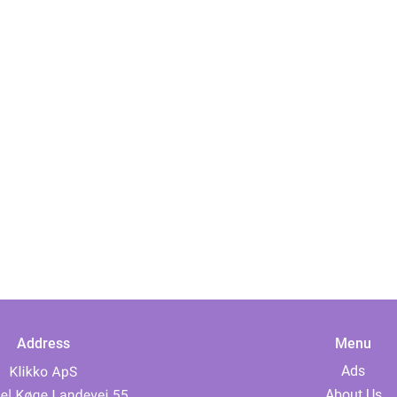
Address
Menu
Ads
About Us