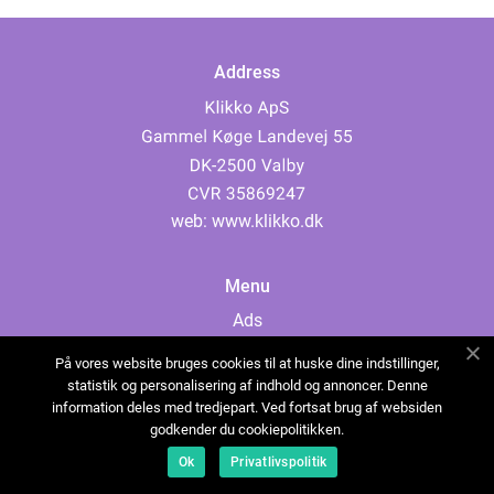
Address
web:
www.klikko.dk
Menu
Ads
About Us
På vores website bruges cookies til at huske dine indstillinger,
Cookies
statistik og personalisering af indhold og annoncer. Denne
information deles med tredjepart. Ved fortsat brug af websiden
Contact
godkender du cookiepolitikken.
Sitemap
Ok
Privatlivspolitik