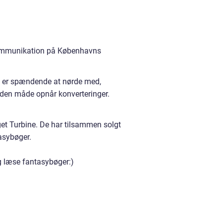
 kommunikation på Københavns
et er spændende at nørde med,
den måde opnår konverteringer.
get Turbine. De har tilsammen solgt
tasybøger.
og læse fantasybøger:)